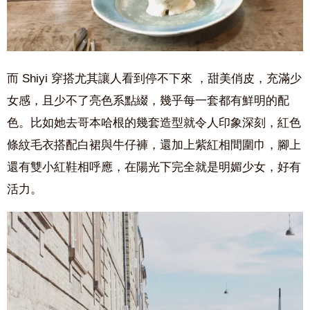
而 Shiyi 穿搭尤其讓人看到停不下來 ，甜美俏皮，充滿少
女感，且少不了亮色系點綴，幾乎每一套都有鮮明的配
色。比如她去哥本哈根的幾套造型就令人印象深刻，紅色
條紋毛衣搭配白裙與牛仔褲，還加上紫紅相間圍巾，腳上
還有雙小紅鞋相呼應，在陽光下完全就是明媚少女，好有
活力。