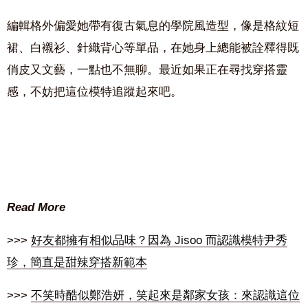
編輯格外偏愛她帶有復古氣息的學院風造型，像是格紋短
裙、白襯衫、針織背心等單品，在她身上總能被詮釋得既
俏皮又文藝，一點也不無聊。最近如果正在尋找穿搭靈
感，不妨把這位模特追蹤起來吧。
Read More
>>>
好友都擁有相似品味？因為 Jisoo 而認識模特尹秀
珍，簡直是甜辣穿搭新範本
>>>
不笑時酷似鄭浩妍，笑起來是鄰家女孩：來認識這位