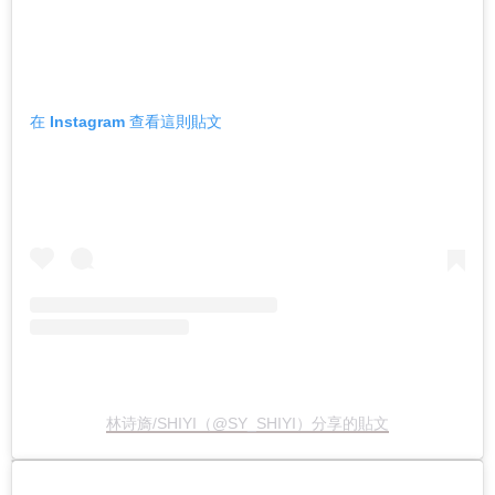
在 Instagram 查看這則貼文
林诗旖/SHIYI（@SY_SHIYI）分享的貼文