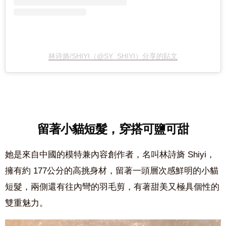
林诗旖/SHIYI（@SY_SHIYI）分享的貼文
留著小貓短髮，穿搭可鹽可甜
她是來自中國的模特兼內容創作者，名叫林詩旖 Shiyi，
擁有約 177公分的高挑身材，留著一頭層次感鮮明的小貓
短髮，兩側還有往內彎的羽毛剪，有著甜美又極具個性的
雙重魅力。