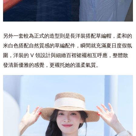
另外一套較為正式的造型則是長洋裝搭配草編帽，柔和的
米白色搭配自然質感的草編配件，瞬間就充滿夏日度假氛
圍，洋裝的 V 領設計與細緻百褶裙襬相互呼應，整體散
發清新優雅的感覺，更襯托她的溫柔氣質。