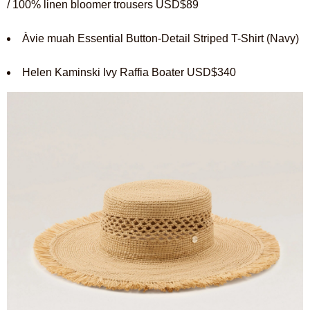
/ 100% linen bloomer trousers USD$89
Àvie muah Essential Button-Detail Striped T-Shirt (Navy)
Helen Kaminski Ivy Raffia Boater USD$340