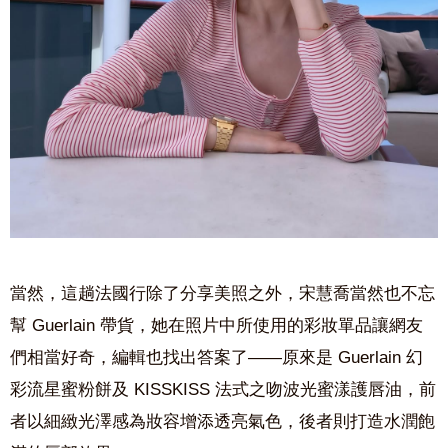
當然，這趟法國行除了分享美照之外，宋慧喬當然也不忘
幫 Guerlain 帶貨，她在照片中所使用的彩妝單品讓網友
們相當好奇，編輯也找出答案了——原來是 Guerlain 幻
彩流星蜜粉餅及 KISSKISS 法式之吻波光蜜漾護唇油，
前
者以細緻光澤感為妝容增添透亮氣色，後者則打造水潤飽