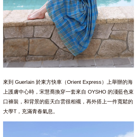
來到 Guerlain 於東方快車（
Orient Express
）上舉辦的海
上護膚中心時，宋慧喬換穿一套來自 OYSHO 的淺藍色束
口褲裝，和背景的藍天白雲很相襯，再外搭上一件寬鬆的
大學T，充滿青春氣息。