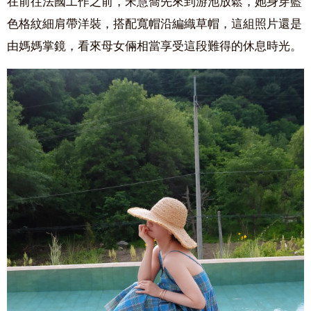
在前往法國工作之前，宋慧喬先來到游池放鬆，她身穿藍
色格紋細肩帶洋裝，搭配寬帽沿編織草帽，這組照片還是
由媽媽掌鏡，看來母女倆相當享受這段難得的休息時光。