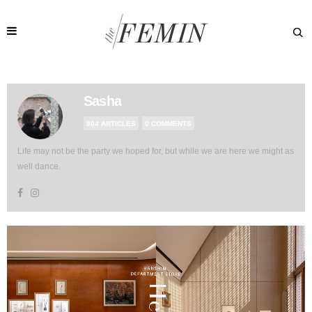
Sasha
904 ARTICLES
0 COMMENTS
Life may not be the party we hoped for, but while we are here we might as
well dance.