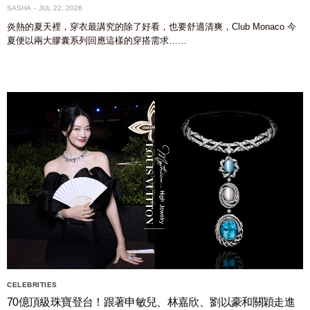
SASHA
JUL 22, 2026
炎熱的夏天裡，穿衣最講究的除了好看，也要舒適清爽，Club Monaco 今
夏便以兩大膠囊系列回應這樣的穿搭需求……
CELEBRITIES
70億頂級珠寶登台！跟著申敏兒、林嘉欣、劉以豪和關穎走進