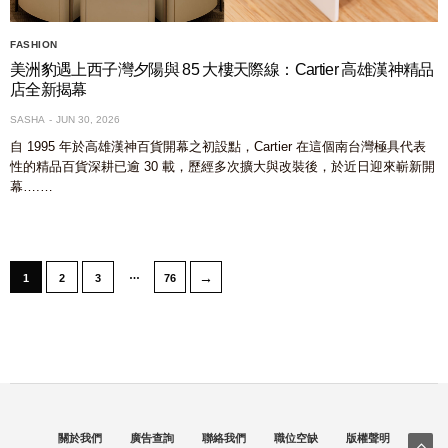
FASHION
美洲豹遇上西子灣夕陽與 85 大樓天際線：Cartier 高雄漢神精品
店全新揭幕
SASHA
JUN 30, 2026
自 1995 年於高雄漢神百貨開幕之初設點，Cartier 在這個南台灣極具代表
性的精品百貨深耕已逾 30 載，歷經多次擴大與改裝後，於近日迎來嶄新開
幕….…
…
→
1
2
3
76
關於我們
廣告查詢
聯絡我們
職位空缺
版權聲明