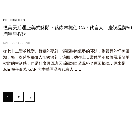
CELEBRITIES
怪美天后遇上美式休閒：蔡依林擔任 GAP 代言人，慶祝品牌50
周年里程碑
NAL
APR 29, 2019
從七十二變的蛻變、舞孃的夢幻、滿載時尚氣勢的呸姐，到最近的怪美風
潮，每一次造型都讓人印象深刻，這回，她換上日常休閒的服飾展現簡單
輕鬆的生活感，而是什麼原因讓天后回歸自然風格？原因揭曉，原來是
Jolin被任命為 GAP 大中華區品牌代言人….…
→
1
2