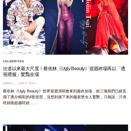
CELEBRITIES
出道以來最大尺度！蔡依林《Ugly Beauty》巡迴終場再以「透
視禮服」驚豔全場
EMMA C.
JAN 9, 2023
蔡依林《Ugly Beauty》世界巡迴演唱會來到最終加場，前三場我們已經見
識了萬分精彩的4套造型，沒想到接下來的服裝更令人驚艷，只能說，只有
呸姐能超越呸姐……