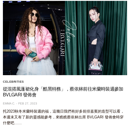
CELEBRITIES
從混搭風蓬裙化身「酷黑特務」，蔡依林前往米蘭時裝週參加
BVLGARI 發佈會
EMMA C.
FEB 27, 2023
托2023秋冬米蘭時裝週的福，這幾日我們有好多前排嘉賓的造型可以看，
本週末又有了新的靈感能參考，來瞧瞧蔡依林出席 BVLGARI 發佈會時穿
什麼吧……