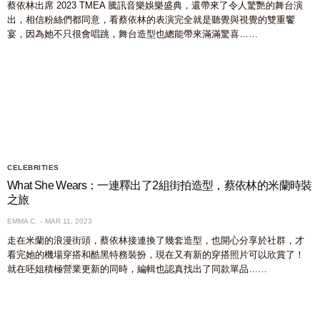
蔡依林出席 2023 TMEA 騰訊音樂娛樂盛典，還帶來了令人驚艷的舞台演
出，相信粉絲們都同意，看蔡依林的表演完全就是聽覺與視覺的雙重饗
宴，因為她不只很會唱跳，舞台造型也總能帶來滿滿驚喜……
CELEBRITIES
What She Wears：一連釋出了2組街拍造型，蔡依林的米蘭時裝
之旅
EMMA C.
MAR 11, 2023
走在米蘭的浪漫街頭，蔡依林接連換了幾套造型，也開心分享於社群，才
看完她的機場穿搭和酷黑特務裝扮，現在又有新的穿搭照片可以欣賞了！
就在呸姐積極營業更新的同時，編輯也認真找出了同款單品……