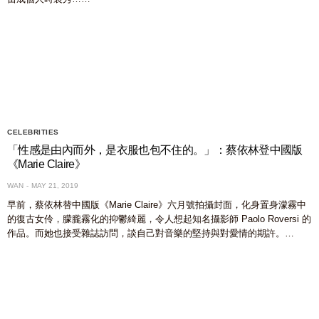
CELEBRITIES
「性感是由內而外，是衣服也包不住的。」：蔡依林登中國版
《Marie Claire》
WAN
MAY 21, 2019
早前，蔡依林替中國版《Marie Claire》六月號拍攝封面，化身置身濛霧中
的復古女伶，朦朧霧化的抑鬱綺麗，令人想起知名攝影師 Paolo Roversi 的
作品。而她也接受雜誌訪問，談自己對音樂的堅持與對愛情的期許。…