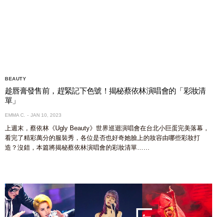
BEAUTY
趁唇膏發售前，趕緊記下色號！揭秘蔡依林演唱會的「彩妝清
單」
EMMA C.
JAN 10, 2023
上週末，蔡依林《Ugly Beauty》世界巡迴演唱會在台北小巨蛋完美落幕，
看完了精彩萬分的服裝秀，各位是否也好奇她臉上的妝容由哪些彩妝打
造？沒錯，本篇將揭秘蔡依林演唱會的彩妝清單……