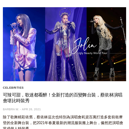
CELEBRITIES
可辣可甜，歌迷都看醉！全新打造的百變舞台裝，蔡依林演唱
會堪比時裝秀
BARBRA W.
APR 26, 2021
除了歌舞精彩依舊，蔡依林這次也特別為演唱會耗資百萬打造多套前衛摩
登的全新舞台裝，把2021年春夏最新的潮流服裝搬上舞台，儼然把演唱會
當成個人時裝秀……