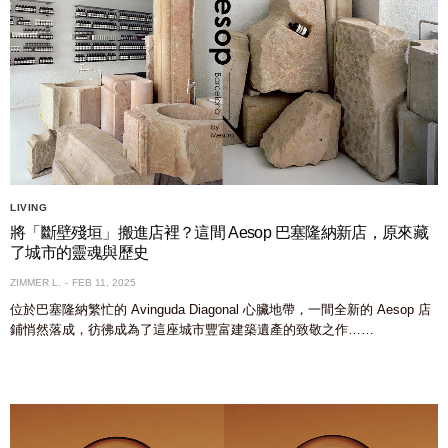
LIVING
將「斷壁殘垣」搬進店裡？這間 Aesop 巴塞隆納新店，原來藏
了城市的靈魂與歷史
ZIMMER L.
FEB 11, 2025
位於巴塞隆納繁忙的 Avinguda Diagonal 心臟地帶，一間全新的 Aesop 店
鋪悄然落成，彷彿成為了這座城市豐富建築遺產的致敬之作……