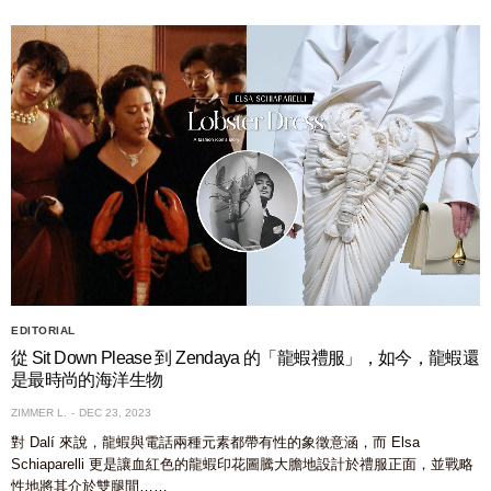
EDITORIAL
從 Sit Down Please 到 Zendaya 的「龍蝦禮服」，如今，龍蝦還
是最時尚的海洋生物
ZIMMER L.
DEC 23, 2023
對 Dalí 來說，龍蝦與電話兩種元素都帶有性的象徵意涵，而 Elsa
Schiaparelli 更是讓血紅色的龍蝦印花圖騰大膽地設計於禮服正面，並戰略
性地將其介於雙腿間……