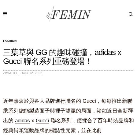
FASHION
三葉草與 GG 的趣味碰撞，adidas x
Gucci 聯名系列重磅登場！
ZIMMER L.
MAY 12, 2022
近年熱衷於與各大品牌進行聯名的 Gucci，每每推出
新聯
乘系列總能製造面子與裡子雙贏的局面，諸如近日全新釋
出的
adidas
x
Gucci
聯名系列，便
揉合了
百年時裝品牌和
經典街頭運動品牌的標誌性元素
，並在
此前