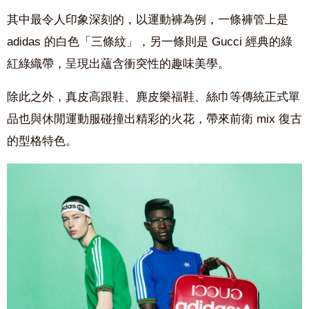
其中最令人印象深刻的，以運動褲為例，一條褲管上
是
adidas
的白色「三條紋」，另一條則是 Gucci 經典的綠
紅綠織帶，呈現出蘊含衝突性的趣味美學。
除此之外，真皮高跟鞋、麂皮樂福鞋、絲巾等傳統正式單
品也與休閒運動服碰撞出精彩的火花，帶來前衛 mix 復古
的型格特色。