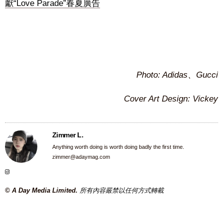
獻“Love Parade”春夏廣告
Photo:
Adidas、Gucci
Cover Art Design: Vickey
Zimmer L.
Anything worth doing is worth doing badly the first time.
zimmer@adaymag.com
© A Day Media Limited.
所有內容嚴禁以任何方式轉載