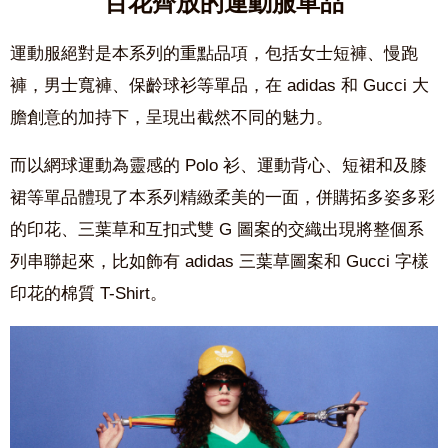
百花齊放的運動服單品
運動服絕對是本系列的重點品項，包括女士短褲、慢跑
褲，男士寬褲、保齡球衫等單品，在 adidas 和 Gucci 大
膽創意的加持下，呈現出截然不同的魅力。
而以網球運動為靈感的
Polo
衫、運動背心、短裙和及膝
裙等單品體現了本系列精緻柔美的一面，併購拓多姿多彩
的印花、三葉草和互扣式雙
G
圖案的交織出現將整個系
列串聯起來，比如飾有 a
didas
三葉草圖案和
Gucci
字樣
印花的棉質
T
-Shirt。