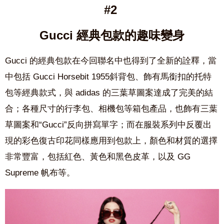
#2
Gucci 經典包款的趣味變身
Gucci
的經典包款在今回聯名中也得到了全新的詮釋，
當
中包括
Gucci Horsebit 1955
斜背包、飾有馬銜扣的托特
包等經典款式，與 a
didas
的三葉草圖案達成了完美的結
合；各種尺寸的行李包、相機包等箱包產品，也飾有三葉
草圖案和“
Gucci
”反向拼寫單字；
而在服裝系列中反覆出
現的彩色復古印花同樣應用到包款上，顏色和材質的選擇
非常豐富，包括紅色、黃色和黑色皮革，以及
GG
Supreme
帆布等。