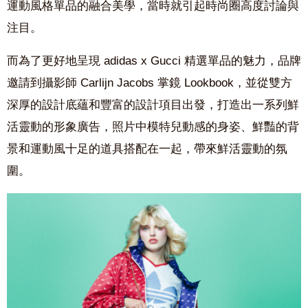
運動風格單品
的融合美學，當時就引起時尚圈高度討論與
注目
。
而為了更好地呈現 a
didas x Gucci
精選單品的魅力
，品牌
邀請到攝影師
Carlijn Jacobs
掌鏡 Lookbook，
並從雙方
深厚的設計底蘊和豐富的設計項目出發，打造出一系列鮮
活靈動的形象廣告，照片中模特兒動感的身姿、鮮豔的背
景和運動風十足的道具搭配在一起，帶來鮮活靈動的氛
圍。