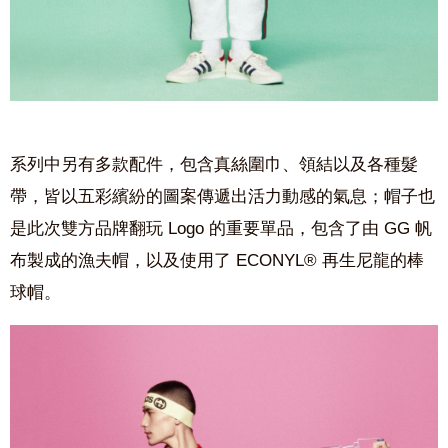
系列中另有多款配件，包含真絲圍巾、領結以及各種髮
帶，皆以五彩繽紛的圖案傳遞出活力動感的氣息；帽子也
是此次雙方品牌翻玩
Logo
的重要單品，包含了由
GG
帆
布製成的漁夫帽，以及使用了
ECONYL®
再生尼龍的棒
球帽。