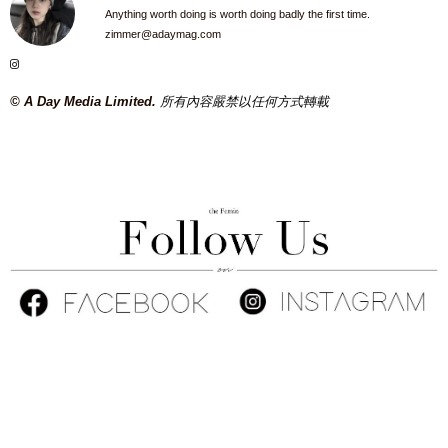
Anything worth doing is worth doing badly the first time.
zimmer@adaymag.com
© A Day Media Limited.
所有內容嚴禁以任何方式轉載