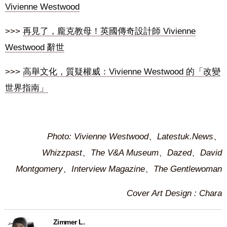
Vivienne Westwood
>>>
再見了，龐克教母！英國傳奇設計師 Vivienne
Westwood 辭世
>>>
高舉文化，質疑權威：Vivienne Westwood 的「改變
世界指南」
Photo: Vivienne Westwood、Latestuk.News、
Whizzpast、The V&A Museum、Dazed、David
Montgomery、Interview Magazine、The Gentlewoman
Cover Art Design : Chara
Zimmer L.