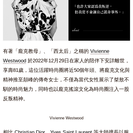
有著「龐克教母」、「西太后」之稱的
Vivienne
Westwood
於2022年12月29日在家人的陪伴下安詳離世，
享壽81歲，這位活躍時尚圈將近50個年頭、將龐克文化與
精神推至顛峰的傳奇女士，不僅為當代女性展示了桀敖不
馴的時尚魅力，同時也以龐克搖滾文化為時尚圈注入一股
反叛精神。
Vivienne Westwood
相比
Christian Dior
、
Yves Saint Laurent
等大師擅長以服