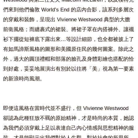
們來到他們倫敦 World’s End 的店內合影，該系列多層次
的穿戴和裝飾，呈現出 Vivienne Westwood 典型的大膽
前衛風格；而纏裹式的裙裝、將裙子罩在內搭褲外、讓襯
衫下擺從短褲底下露出來…等設計細節，也全都被披上了
有如馬諦斯風格的圖形和美國原住民的幾何圖案。除此之
外，過大的圓頂禮帽和部落的臉孔及身體彩繪也搭配的恰
到好處，妥妥地展演出有別於以往將「美」視為第一要素
的新浪時尚風潮。
即便這風格在當時代並不盛行，但 Vivienne Westwood
卻認為此種狂放不羈的原始精神，才是時尚的本質，她認
為我們必須穿戴上足以表達自己內心情感與思想精神的服
裝，才是能顯示出我們對於人生觀、對於社會的所思所