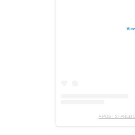
View
A POST SHARED 