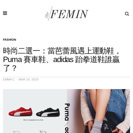
FASHION
時尚二選一：當芭蕾風遇上運動鞋，
Puma 賽車鞋、adidas 跆拳道鞋誰贏
了？
EMMA C.
MAR 19, 2025