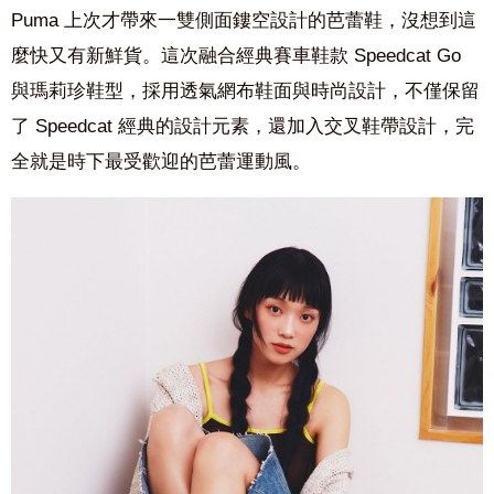
Puma 上次才帶來一雙側面鏤空設計的芭蕾鞋，沒想到這
麼快又有新鮮貨。這次融合經典賽車鞋款 Speedcat Go
與瑪莉珍鞋型，採用透氣網布鞋面與時尚設計，不僅保留
了 Speedcat 經典的設計元素，還加入交叉鞋帶設計，完
全就是時下最受歡迎的芭蕾運動風。