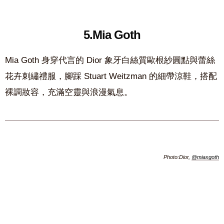
5.Mia Goth
Mia Goth 身穿代言的 Dior 象牙白絲質歐根紗圓點與蕾絲
花卉刺繡禮服，腳踩 Stuart Weitzman 的細帶涼鞋，搭配
裸調妝容，充滿空靈與浪漫氣息。
Photo:Dior,
@miaxgoth