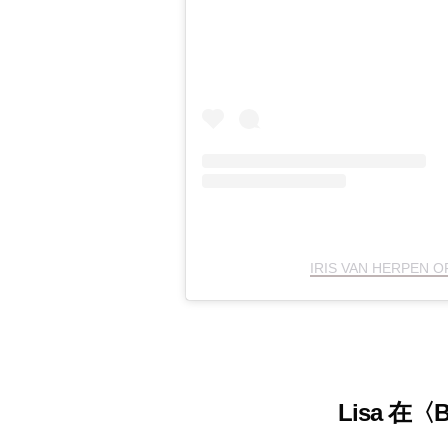
IRIS VAN HERPEN
Lisa 在〈B