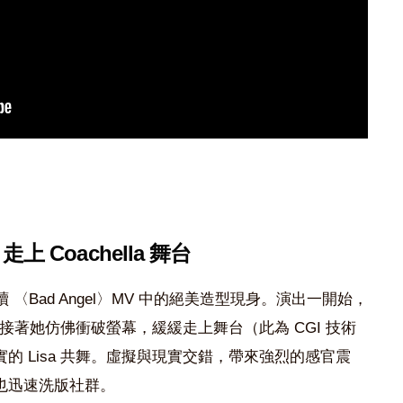
 走上 Coachella 舞台
 也延續 〈Bad Angel〉MV 中的絕美造型現身。演出一開始，
使，接著她仿佛衝破螢幕，緩緩走上舞台（此為 CGI 技術
的 Lisa 共舞。虛擬與現實交錯，帶來強烈的感官震
也迅速洗版社群。