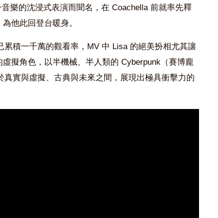
子音樂的沈浸式表演而聞名，在 Coachella 前就率先釋
el〉，為他此回登台暖身。
積一千萬的觀看率，MV 中 Lisa 的絕美扮相尤其讓
”的虛擬角色，以半機械、半人類的 Cyberpunk（賽博龐
於真實與虛擬、古典與未來之間，展現出極具衝擊力的