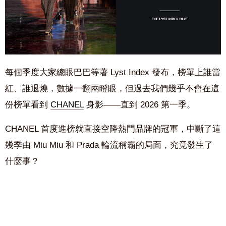
每個季度大家總眼巴巴等著
Lyst Index
發布，榜單上誰當
紅、誰退燒，數據一翻兩瞪眼，但過去我們幾乎不會在這
份榜單看到
CHANEL
身影
——
直到
2026
第一季。
CHANEL
首度進榜就直接空降熱門品牌的冠軍，中斷了這
幾季由
Miu Miu
和
Prada
輪流稱霸的局面，究竟發生了
什麼事？