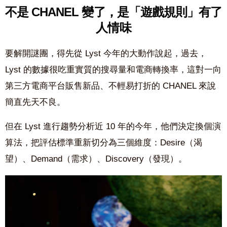
不是
CHANEL
變了，是「遊戲規則」有了
人情味
要解開謎團，得先從
Lyst
今年的大動作說起，過去，
Lyst
的數據很吃重實質的搜尋量和電商轉換率，這對一向
第三方電商平台販售新品、不輕易打折的
CHANEL
來說
簡直先天不良。
但在
Lyst 進行趨勢分析近 10 年
的今年，他們決定換個演
算法，把評估標準重新切分為三個維度：
Desire（渴
望）、Demand（需求）、Discovery（發現）。