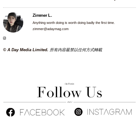
Zimmer L.
Anything worth doing is worth doing badly the first time.
zimmer@adaymag.com
© A Day Media Limited.
所有內容嚴禁以任何方式轉載