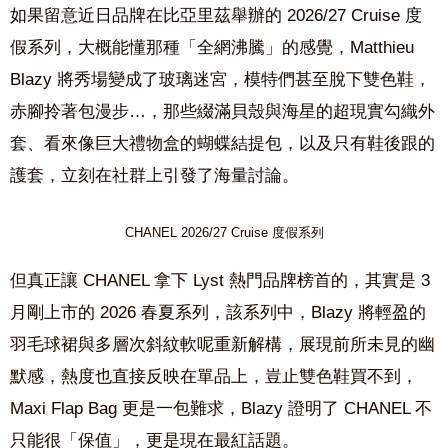
如果留意近日品牌在比亞里茲舉辦的 2026/27 Cruise 度
假系列，大概能懂那種「全網沸騰」的感覺，
Matthieu
Blazy
將秀場變成了玻璃迷宮，模特們甚至脫下雙色鞋，
赤腳拎著包漫步
…
，那些綴滿貝殼與海星的超現實勾織外
套、看來像巨大禮物盒的蝴蝶結提包，以及只有鞋後跟的
護套，立刻在社群上引發了海量討論。
CHANEL 2026/27 Cruise 度假系列
但真正讓
CHANEL
拿下 Lyst 熱門品牌榜首的，其實是
3
月剛上市的
2026
春夏系列，該系列中，
Blazy
將輕盈的
羽毛球裙與多層次斜紋軟呢重新解構，展現前所未見的幽
默感，熱度也直接反映在單品上，豈止雙色鞋買不到，
Maxi Flap Bag
更是一包難求，
Blazy
證明了
CHANEL
不
只能很「保值」，更是現在最紅話題。