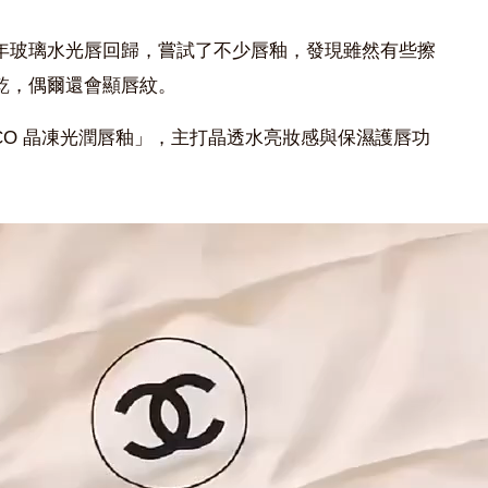
年玻璃水光唇回歸，嘗試了不少唇釉，發現雖然有些擦
乾，偶爾還會顯唇紋。
CO 晶凍光潤唇釉」，主打晶透水亮妝感與保濕護唇功