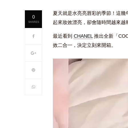
夏天就是水亮亮唇彩的季節！這幾
0
起來妝效漂亮，卻會隨時間越來越
SHARES
最近看到
CHANEL
推出全新「CO
效二合一，決定立刻來開箱。