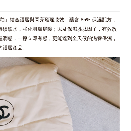
潤唇釉」結合護唇與閃亮璀璨妝效，蘊含 85% 保濕配方，
持續鎖水，強化肌膚屏障；以及保濕胜肽因子，有效改
豐潤感，一擦立即有感，更能達到全天候的滋養保濕，
的護唇產品。