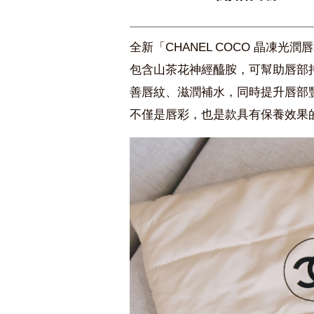
全新「CHANEL COCO 晶凍光
包含山茶花神經醯胺，可幫助唇部
善唇紋、滋潤補水，同時提升唇部
不僅是唇彩，也是款具有保養效果