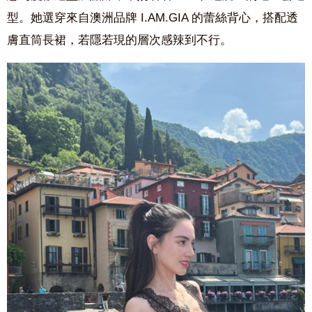
型。她選穿來自澳洲品牌 I.AM.GIA 的蕾絲背心，搭配透
膚直筒長裙，若隱若現的層次感辣到不行。