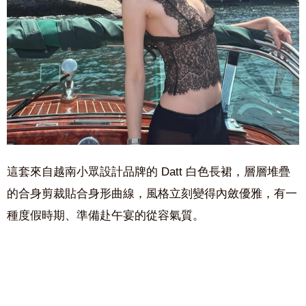
這套來自越南小眾設計品牌的 Datt 白色長裙，層層堆疊
的合身剪裁貼合身形曲線，風格立刻變得內斂優雅，有一
種度假時期、準備赴午宴的從容氣質。