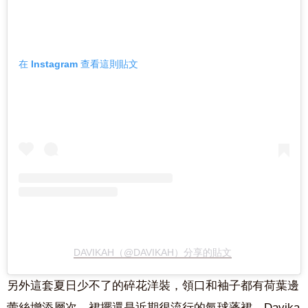
在 Instagram 查看這則貼文
DAVIKAH（@DAVIKAH）分享的貼文
另外這套夏日少不了的碎花洋裝，領口和袖子都有荷葉邊
蕾絲增添層次，裙擺還是近期很流行的氣球蓬裙，Davika