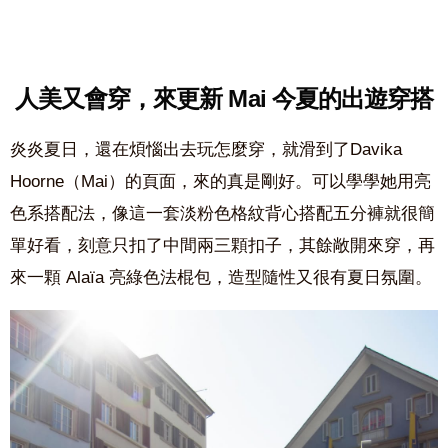
人美又會穿，來更新 Mai 今夏的出遊穿搭
炎炎夏日，還在煩惱出去玩怎麼穿，就滑到了Davika
Hoorne（Mai）的頁面，來的真是剛好。可以學學她用亮
色系搭配法，像這一套淡粉色格紋背心搭配五分褲就很簡
單好看，刻意只扣了中間兩三顆扣子，其餘敞開來穿，再
來一顆 Alaïa 亮綠色法棍包，造型隨性又很有夏日氛圍。