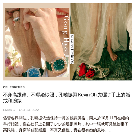
CELEBRITIES
不穿高跟鞋、不曬婚紗照，孔曉振與 Kevin Oh 先曬了手上的婚
戒和腕錶
EMMA C.
OCT 13, 2022
儘管各界關注，孔曉振依然保持一貫的低調風格，兩人於10月11日在紐約
舉行婚禮，僅在社群上公開了少少的幾張照片，其中一張就可見她捨棄了
高跟鞋，身穿球鞋配婚服，率真又個性，實在很有她的風格……