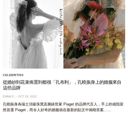
CELEBRITIES
從婚紗到花束佈置到都很「孔布利」，孔曉振身上的婚服來自
這些品牌
EMMA C.
OCT 18, 2022
孔曉振身為瑞士頂級珠寶及腕錶世家 Piaget 的品牌代言人，手上的戒指當
然首選 Piaget，而令人好奇的婚服就在最新的貼文中揭曉答案……