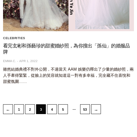
CELEBRITIES
看完玄彬和孫藝珍的甜蜜婚紗照，為你搜出「孫仙」的婚服品
牌
EMMA C.
APR 1, 2022
雖然結婚典禮不對外公開，不過當天 AAM 娛樂仍釋出了少量的婚紗照，兩
人手牽得緊緊，從臉上的笑容就知道這一對有多幸福，完全藏不住喜悅和
甜蜜氛圍……
…
←
→
1
2
3
4
5
53