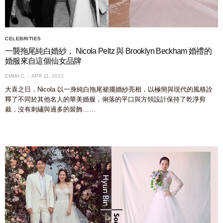
CELEBRITIES
一襲拖尾純白婚紗， Nicola Peltz 與 Brooklyn Beckham 婚禮的
婚服來自這個仙女品牌
EMMA C.
APR 11, 2022
大喜之日，Nicola 以一身純白拖尾裙擺婚紗亮相，以極簡與現代的風格詮
釋了不同於其他名人的華美婚服，俐落的平口與方領設計保持了乾淨剪
裁，沒有刺繡與過多的裝飾……