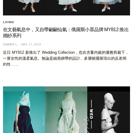
LIVING
在文藝氣息中，又自帶翩翩仙氣：俄羅斯小眾品牌 MY812 推出
婚紗系列
ZIMMER L.
MAY 17, 2023
近日 MY812 新推出了 Wedding Collection，也在含蓄內斂的優雅剪裁下，
一展女性的溫柔氣息。無論是細肩綁帶的設計、多層裙擺展現出的反差簡
約性……