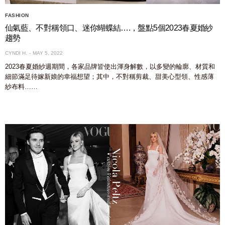
FASHION
仙氣藍、不對稱領口、迷你蝴蝶結….，盤點5個2023春夏婚紗
趨勢
CYNDI H.
MAY 5, 2022
2023春夏婚紗週期間，各家品牌皆使出渾身解數，以多變的輪廓、材質和
細節滿足待嫁新娘的幸福想望；其中，不對稱剪裁、甜美心型領、性感薄
紗布料……