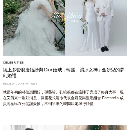
CELEBRITIES
換上多套浪漫婚紗與 Dior 婚戒，韓國「滑冰女神」金妍兒的夢
幻婚禮
EMMA C.
OCT 27, 2022
就從年初的朴信惠開始，孫藝珍、孔曉振都在這陣子完成了終身大事，現
在又傳來一則好消息，韓國花式滑冰代表金妍兒與重唱組合 Forestella 成
員高祐琳在公開認愛後，不到半年的時間決定舉行婚禮……