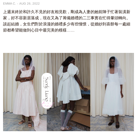
EMMA C.
AUG 26, 2022
上週末終於和許久不見的好友相見歡，剛成為人妻的她前陣子忙著裝潢新
家，好不容新居落成，現在又為了籌備婚禮的二三事實在忙得暈頭轉向。
談起結婚，女生們對於浪漫的婚禮多少有些憧憬，從婚紗到喜餅每一處細
節都希望能做到心目中最完美的模樣……