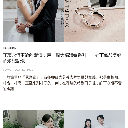
FASHION
守著永恒不渝的愛情：用「周大福婚嫁系列」，存下每段美好
的愛戀記憶
TOMO
OCT 31, 2022
一句簡單的「我願意」，背後卻蘊含著強大的力量與意義。那是由相知、
相惜、相戀，直至來到相守的一刻，在專屬的特別日子裡，許下永恒不變
的承諾………