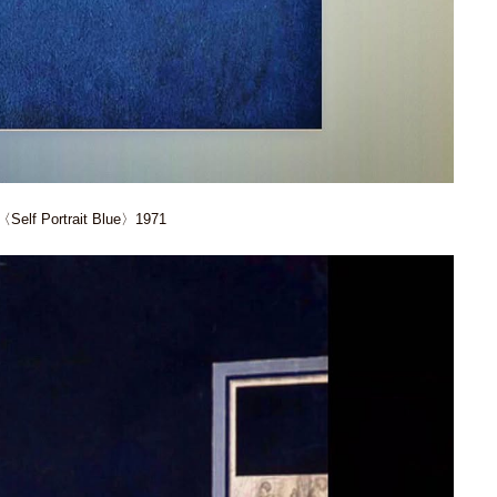
〈Self Portrait Blue〉1971