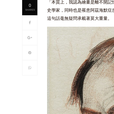
「本質上，我認為繪畫是離不開記憶的。」
0
史學家，同時也是罹患阿茲海默症
SHARES
這句話毫無疑問承載著莫大重量。