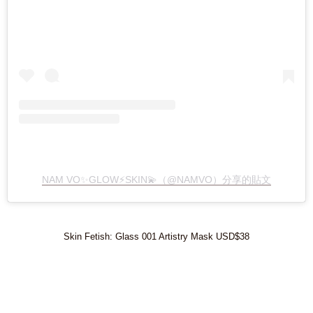
NAM VO✨GLOW⚡️SKIN💫（@NAMVO）分享的貼文
Skin Fetish: Glass 001 Artistry Mask USD$38